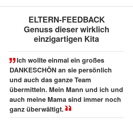
Kasse und rechnen dieses auch wieder ab.
ELTERN-FEEDBACK
Vielfältige Erfahrungen, in denen
Weltzusammenhänge und Wirksamkeit des
Genuss dieser wirklich
eigenen Handelns spürbar werden, machen
einzigartigen Kita
unsere Kinder stark für die Zukunft!
Mehr anzeigen
Ich wollte einmal ein großes
DANKESCHÖN an sie persönlich
und auch das ganze Team
übermitteln. Mein Mann und ich und
auch meine Mama sind immer noch
ganz überwältigt.