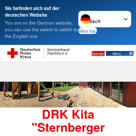
Sie befinden sich auf der
Sprache wechseln zu
deutschen Website
Suche
You are on the German website,
you can use the switch to switch to
Alles klar
the English one
DRK Kita "Sternberger Kinnings"
Kreisverband
Spenden
Menü
Parchim e.V.
DRK Kita
"Sternberger