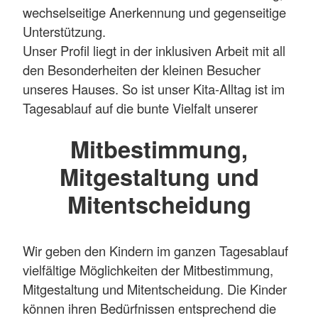
wechselseitige Anerkennung und gegenseitige
Unterstützung.
Unser Profil liegt in der inklusiven Arbeit mit all
den Besonderheiten der kleinen Besucher
unseres Hauses. So ist unser Kita-Alltag ist im
Tagesablauf auf die bunte Vielfalt unserer
Kinder ausgelegt. Wir achten stets darauf, alle
Mitbestimmung,
mit einzubeziehen und allen zu ermöglichen,
teilzuhaben. Unser Ansatz der offenen Arbeit ist
Mitgestaltung und
vom Grundsatz her individuell und inklusiv.
Mitentscheidung
In den nächsten Jahren werden wir unsere
konzeptionelle Ausrichtung mit dem Profil
Wir geben den Kindern im ganzen Tagesablauf
„Umweltbildung und nachhaltige Entwicklung"
vielfältige Möglichkeiten der Mitbestimmung,
ergänzen und ausbauen. Damit gestalten wir
Mitgestaltung und Mitentscheidung. Die Kinder
unsere Kita schrittweise und gemeinsam zu
können ihren Bedürfnissen entsprechend die