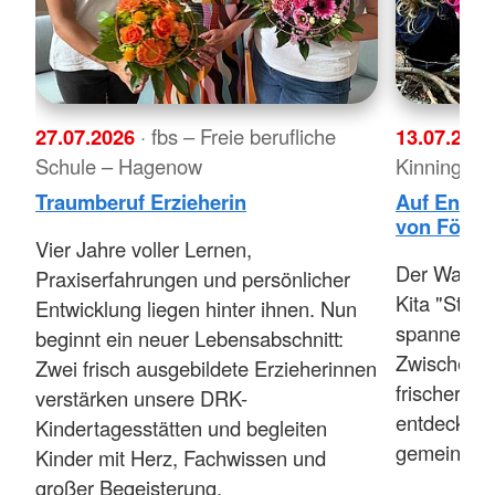
27.07.2026
· fbs – Freie berufliche
13.07.202
Schule – Hagenow
Kinnings"
Traumberuf Erzieherin
Auf Entde
von Förste
Vier Jahre voller Lernen,
Der Wald w
Praxiserfahrungen und persönlicher
Kita "Ster
Entwicklung liegen hinter ihnen. Nun
spannenden
beginnt ein neuer Lebensabschnitt:
Zwischen B
Zwei frisch ausgebildete Erzieherinnen
frischer Wa
verstärken unsere DRK-
entdecken,
Kindertagesstätten und begleiten
gemeinsam 
Kinder mit Herz, Fachwissen und
großer Begeisterung.