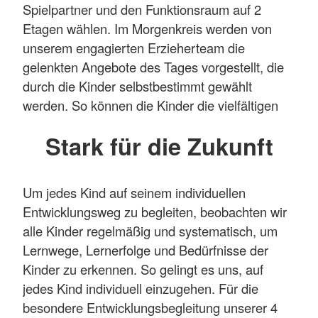
einem zukunftsfähigen Nachhaltigkeits-Lernort.
Spielpartner und den Funktionsraum auf 2
Etagen wählen. Im Morgenkreis werden von
Mehr anzeigen
unserem engagierten Erzieherteam die
gelenkten Angebote des Tages vorgestellt, die
durch die Kinder selbstbestimmt gewählt
werden. So können die Kinder die vielfältigen
Bildungsschätze im Spiel und Alltag
Stark für die Zukunft
eigenständig entdecken.
Im Naturraum Wald, unserem Außenspielplatz
mit Gemüseacker und Garten sowie mit neuem
Um jedes Kind auf seinem individuellen
Matschbach und Forscherhäuschen, aber auch
Entwicklungsweg zu begleiten, beobachten wir
in unseren anregenden Bildungsräumen haben
alle Kinder regelmäßig und systematisch, um
die Kinder viel Zeit, Freiräume und
Lernwege, Lernerfolge und Bedürfnisse der
Unterstützung, ihren Fragen nachzugehen, ihre
Kinder zu erkennen. So gelingt es uns, auf
eigenen Ideen umzusetzen und sich
jedes Kind individuell einzugehen. Für die
selbstständig mit Umwelt-Themen und Fragen
besondere Entwicklungsbegleitung unserer 4
zur Nachhaltigkeit auseinanderzusetzen,