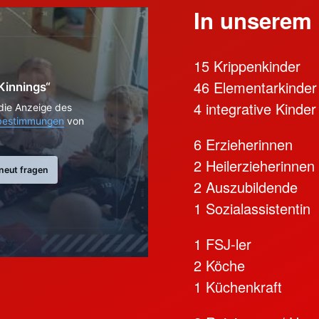
In unserem 
15 Krippenkinder
46 Elementarkinde
Kinnings“
4 integrative Kinder
 die Anzeige des
bestimmungen
von
6 Erzieherinnen
2 Heilerzieherinnen
neut fragen
2 Auszubildende
1 Sozialassistentin
1 FSJ-ler
2 Köche
1 Küchenkraft