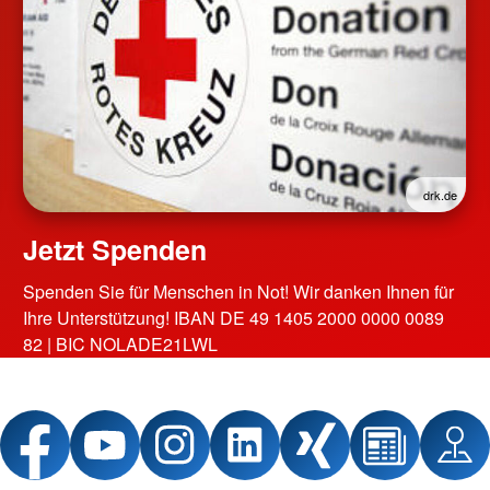
drk.de
Jetzt Spenden
Spenden Sie für Menschen in Not! Wir danken Ihnen für
Ihre Unterstützung! IBAN DE 49 1405 2000 0000 0089
82 | BIC NOLADE21LWL