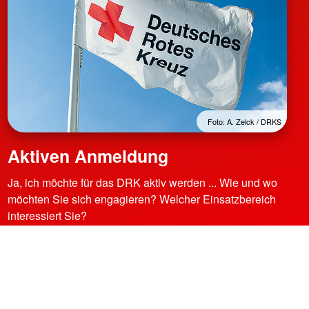
Foto: A. Zelck / DRKS
Aktiven Anmeldung
Ja, ich möchte für das DRK aktiv werden ... Wie und wo
möchten Sie sich engagieren? Welcher Einsatzbereich
interessiert Sie?