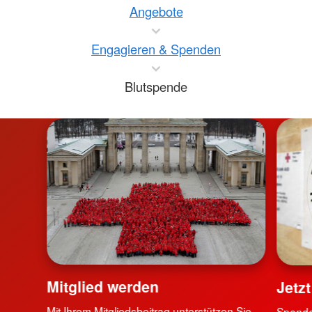
Angebote
Engagieren & Spenden
Blutspende
Mitglied werden
Jetz
Mit Ihrem Mitgliedsbeitrag unterstützen Sie
Spende