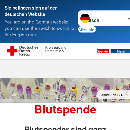
Sie befinden sich auf der
Sprache wechseln zu
deutschen Website
Suche
You are on the German website,
you can use the switch to switch to
Alles klar
the English one
Blutspende
Kreisverband
Spenden
Menü
Parchim e.V.
Andre Zelck / DRK
Blutspende
Blutspender sind ganz