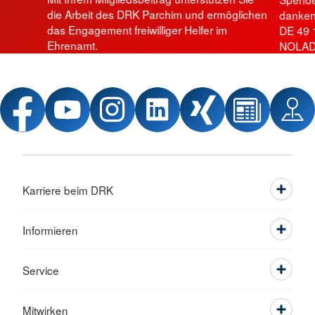
die Arbeit des DRK Parchim und ermöglichen
danken 
das Engagement freiwilliger Helfer im
DE 49 
Ehrenamt.
NOLAD
Karriere beim DRK
Informieren
Service
Mitwirken