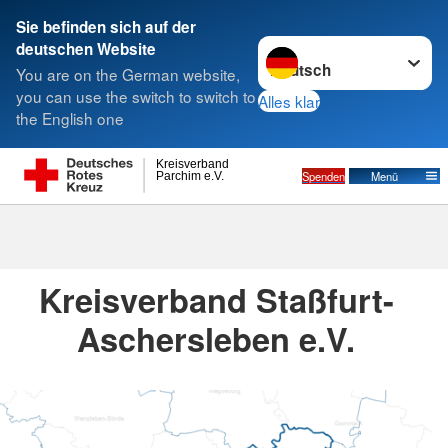
Sie befinden sich auf der
Sprache wechseln zu
deutschen Website
Suche
You are on the German website,
you can use the switch to switch to
Alles klar
the English one
Kreisverband
Spenden
Menü
Parchim e.V.
Kreisverbände
Kreisverband Staßfurt-
Aschersleben e.V.