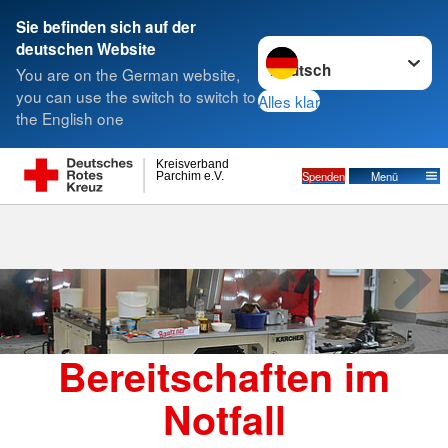
Sie befinden sich auf der
Sprache wechseln zu
deutschen Website
Suche
You are on the German website,
you can use the switch to switch to
Alles klar
the English one
Bereitschaften
Kreisverband
Spenden
Menü
Parchim e.V.
Bereitschaften im
Notfall