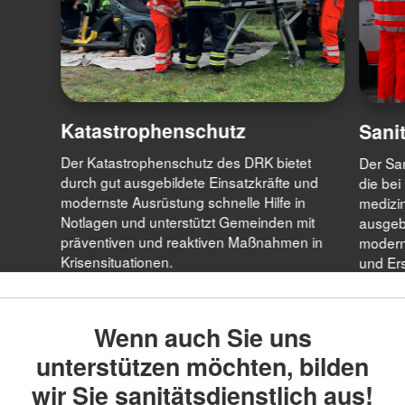
Katastrophenschutz
Sani
Der Katastrophenschutz des DRK bietet
Der San
durch gut ausgebildete Einsatzkräfte und
die bei
modernste Ausrüstung schnelle Hilfe in
medizin
Notlagen und unterstützt Gemeinden mit
ausgebi
präventiven und reaktiven Maßnahmen in
modern
Krisensituationen.
und Ers
Wenn auch Sie uns
unterstützen möchten, bilden
wir Sie sanitätsdienstlich aus!