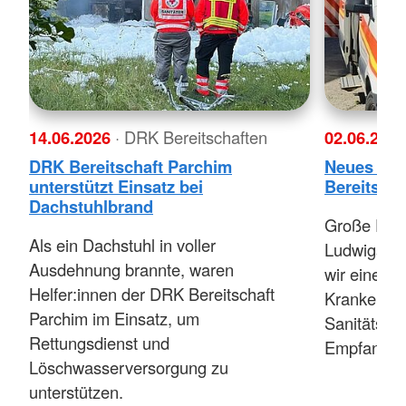
14.06.2026
· DRK Bereitschaften
02.06.202
DRK Bereitschaft Parchim
Neues Fah
unterstützt Einsatz bei
Bereitscha
Dachstuhlbrand
Große Freu
Als ein Dachstuhl in voller
Ludwigslus
Ausdehnung brannte, waren
wir einen 
Helfer:innen der DRK Bereitschaft
Krankentra
Parchim im Einsatz, um
Sanitätszug
Rettungsdienst und
Empfang n
Löschwasserversorgung zu
unterstützen.