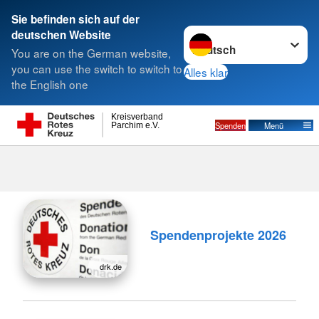
Sie befinden sich auf der
Sprache wechseln zu
deutschen Website
Suche
You are on the German website,
you can use the switch to switch to
Alles klar
the English one
Kreisverband
Spenden
Menü
Parchim e.V.
Jetzt Spenden
Spendenprojekte 2026
drk.de