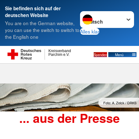
Sie befinden sich auf der
Sprache wechseln zu
deutschen Website
Suche
You are on the German website,
you can use the switch to switch to
Alles klar
the English one
News aus der lokalen Presse
Kreisverband
Spenden
Menü
Parchim e.V.
Foto: A. Zelck / DRKS
... aus der Presse