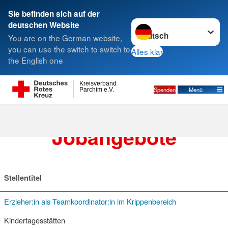
Sie befinden sich auf der
Sprache wechseln zu
deutschen Website
Suche
You are on the German website,
you can use the switch to switch to
Alles klar
the English one
Weitere (wichtige) Jobangebote
Kreisverband
Spenden
Menü
Parchim e.V.
Weitere (wichtige)
Jobangebote
Stellentitel
Erzieher:in als Teamkoordinator:in im Krippenbereich
Kindertagesstätten