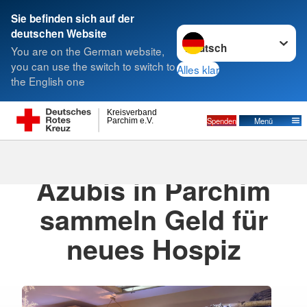
Sie befinden sich auf der
Sprache wechseln zu
deutschen Website
Suche
You are on the German website,
you can use the switch to switch to
Alles klar
the English one
Kreisverband
Spenden
Menü
Parchim e.V.
18.11.2025
· DRK Hospiz Parchim
Azubis in Parchim
sammeln Geld für
neues Hospiz