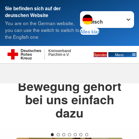
Sie befinden sich auf der
Sprache wechseln zu
deutschen Website
Suche
You are on the German website,
you can use the switch to switch to
Alles klar
the English one
Kreisverband
Spenden
Menü
Parchim e.V.
27.03.2026
· DRK Kita "Pfiffikus" Lübz
Bewegung gehört
bei uns einfach
dazu