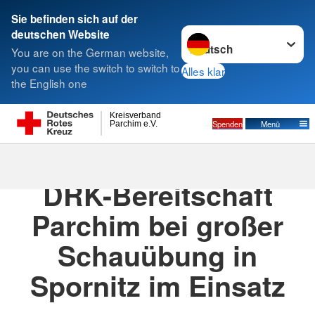
Sie befinden sich auf der
Sprache wechseln zu
deutschen Website
Suche
You are on the German website,
you can use the switch to switch to
Alles klar
the English one
Kreisverband
Spenden
Menü
Parchim e.V.
18.06.2025
· News / Aktuelles
DRK-Bereitschaft
Parchim bei großer
Schauübung in
Spornitz im Einsatz