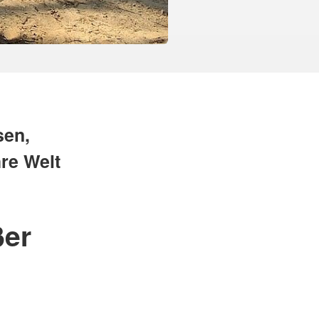
sen,
hre Welt
ßer