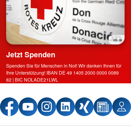
drk.de
Jetzt Spenden
Spenden Sie für Menschen in Not! Wir danken Ihnen für
Ihre Unterstützung! IBAN DE 49 1405 2000 0000 0089
82 | BIC NOLADE21LWL