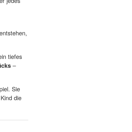
er jedes
entstehen,
ein tiefes
ücks
–
iel. Sie
 Kind die