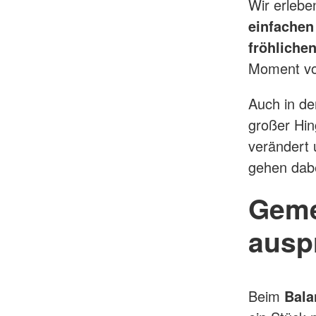
Wir erleben
einfachen
fröhliche
Moment vo
Auch in d
großer Hin
verändert
gehen dab
Geme
ausp
Beim
Bala