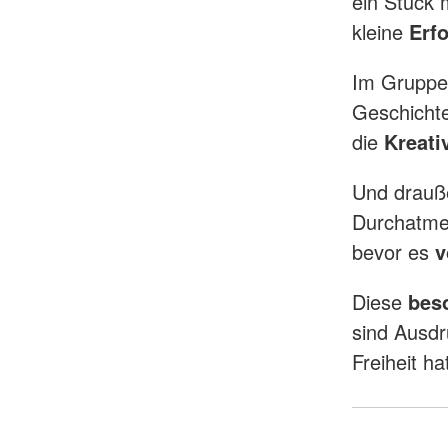
ein Stück 
kleine
Erfo
Im Gruppe
Geschicht
die
Kreati
Und drauße
Durchatme
bevor es
v
Diese
bes
sind Ausdr
Freiheit h