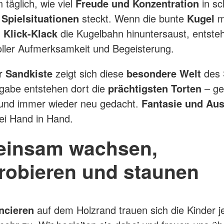
 täglich, wie viel
Freude und Konzentration
in sc
 Spielsituationen
steckt. Wenn die bunte
Kugel
m
n Klick-Klack
die Kugelbahn hinuntersaust, entsteh
ller Aufmerksamkeit und Begeisterung.
er
Sandkiste
zeigt sich diese
besondere Welt
des S
gabe entstehen dort die
prächtigsten Torten
– ge
 und immer wieder neu gedacht.
Fantasie und Au
ei Hand in Hand.
insam wachsen,
robieren und staunen
ncieren
auf dem Holzrand trauen sich die Kinder 