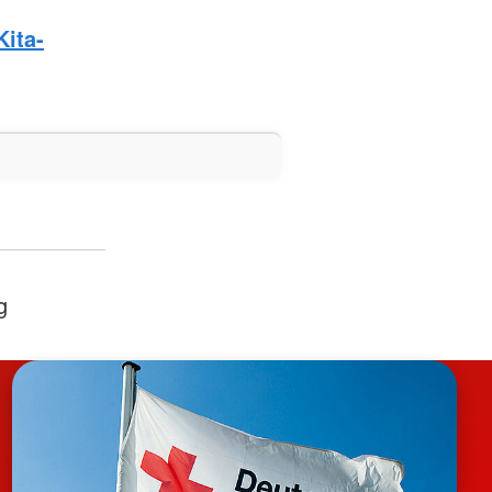
Kita-
g