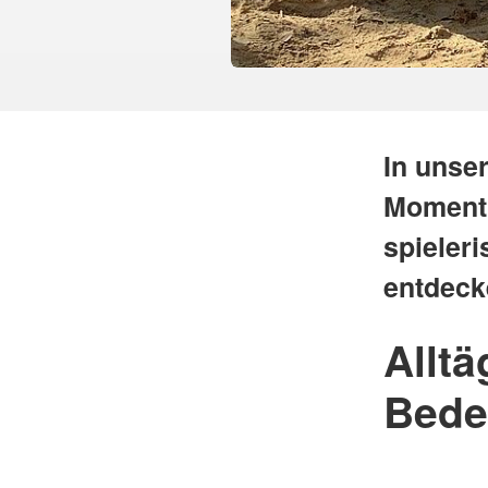
In unser
Moment v
spieler
entdeck
Allt
Bede