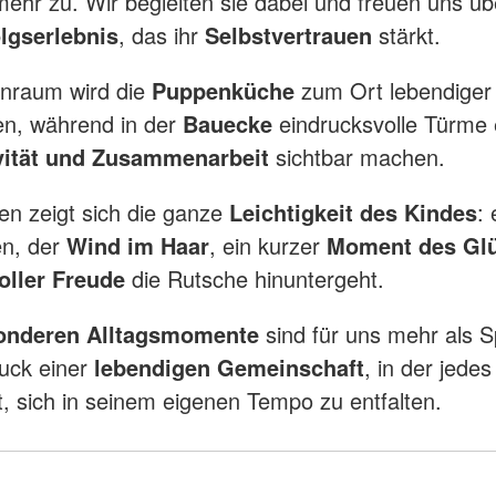
mehr zu. Wir begleiten sie dabei und freuen uns üb
lgserlebnis
, das ihr
Selbstvertrauen
stärkt.
nraum wird die
Puppenküche
zum Ort lebendiger
en, während in der
Bauecke
eindrucksvolle Türme 
vität und Zusammenarbeit
sichtbar machen.
n zeigt sich die ganze
Leichtigkeit des Kindes
: 
n, der
Wind im Haar
, ein kurzer
Moment des Gl
oller Freude
die Rutsche hinuntergeht.
onderen Alltagsmomente
sind für uns mehr als Sp
uck einer
lebendigen Gemeinschaft
, in der jedes
at, sich in seinem eigenen Tempo zu entfalten.