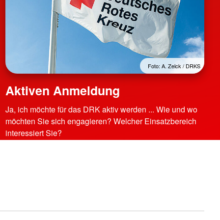
Foto: A. Zelck / DRKS
Aktiven Anmeldung
Ja, ich möchte für das DRK aktiv werden ... Wie und wo
möchten Sie sich engagieren? Welcher Einsatzbereich
interessiert Sie?