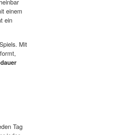
heinbar
it einem
t ein
piels. Mit
formt,
sdauer
jeden Tag