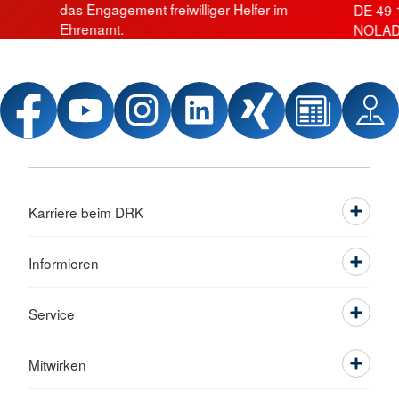
das Engagement freiwilliger Helfer im
DE 49 
Ehrenamt.
NOLAD
Karriere beim DRK
Informieren
Service
Mitwirken