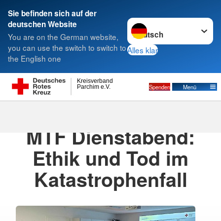
Sie befinden sich auf der
Sprache wechseln zu
deutschen Website
Suche
You are on the German website,
you can use the switch to switch to
Alles klar
the English one
Kreisverband
Spenden
Menü
Parchim e.V.
05.03.2026
· DRK Medical-Task-Force
MTF Dienstabend:
Ethik und Tod im
Katastrophenfall