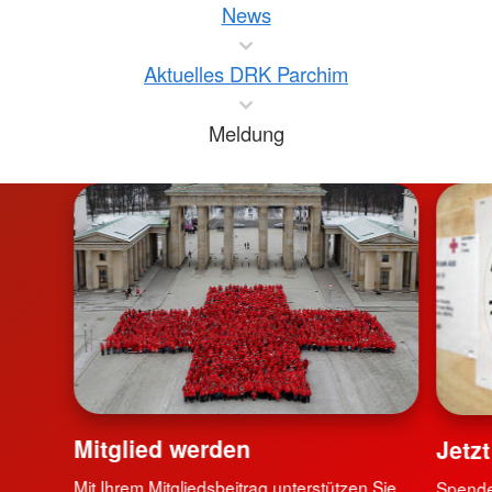
News
Aktuelles DRK Parchim
Meldung
Mitglied werden
Jetz
Mit Ihrem Mitgliedsbeitrag unterstützen Sie
Spende