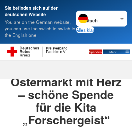
Sie befinden sich auf der
Sprache wechseln zu
deutschen Website
Suche
You are on the German website,
you can use the switch to switch to
Alles klar
the English one
Kreisverband
Spenden
Menü
Parchim e.V.
29.03.2026
· DRK Kita "Forschergeist"
Ostermarkt mit Herz
– schöne Spende
für die Kita
„Forschergeist“