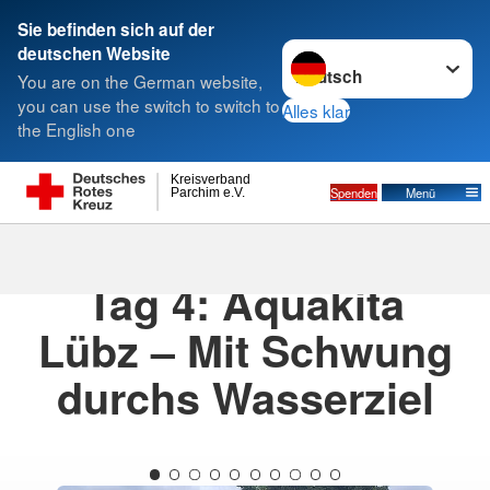
Sie befinden sich auf der
Sprache wechseln zu
deutschen Website
Suche
You are on the German website,
you can use the switch to switch to
Alles klar
the English one
Kreisverband
Spenden
Menü
Parchim e.V.
24.07.2025
· Aquakita
Tag 4: Aquakita
Lübz – Mit Schwung
durchs Wasserziel