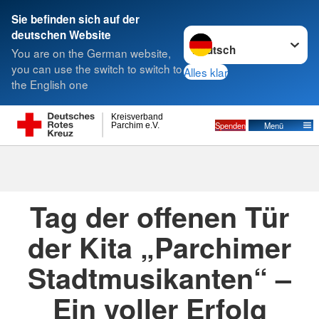
Sie befinden sich auf der
Sprache wechseln zu
deutschen Website
Suche
You are on the German website,
you can use the switch to switch to
Alles klar
the English one
Kreisverband
Spenden
Menü
Parchim e.V.
24.09.2024
· DRK Kita "Parchimer
Stadtmusikanten"
Tag der offenen Tür
der Kita „Parchimer
Stadtmusikanten“ –
Ein voller Erfolg