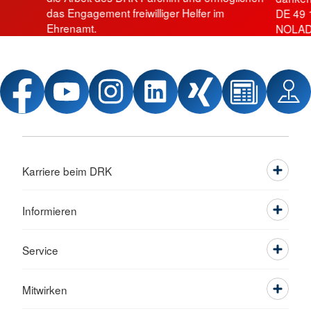
das Engagement freiwilliger Helfer im
DE 49 
Ehrenamt.
NOLAD
Karriere beim DRK
Informieren
Service
Mitwirken