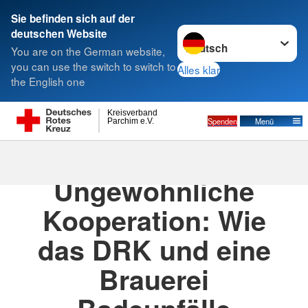
Sie befinden sich auf der
Sprache wechseln zu
deutschen Website
Suche
You are on the German website,
you can use the switch to switch to
Alles klar
the English one
Kreisverband
Spenden
Menü
Parchim e.V.
16.07.2025
· DRK News aus der Presse
Ungewöhnliche
Kooperation: Wie
das DRK und eine
Brauerei