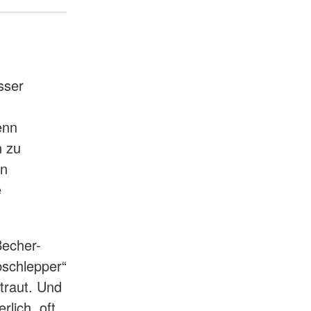
sser
enn
n zu
In
e
Becher-
bschlepper“
traut. Und
lich, oft