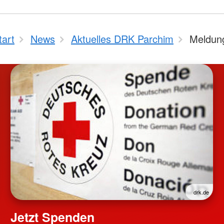
tart
News
Aktuelles DRK Parchim
Meldun
drk.de
Jetzt Spenden