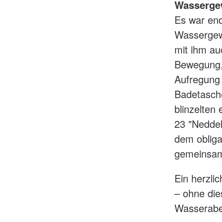
Wasserg
Es war end
Wassergewö
mit ihm au
Bewegung,
Aufregung 
Badetasch
blinzelten
23 "Neddel
dem obliga
gemeinsam
Ein herzli
– ohne die
Wasseraben