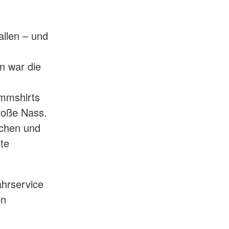
llen – und
 war die
mmshirts
große Nass.
schen und
te
hrservice
en