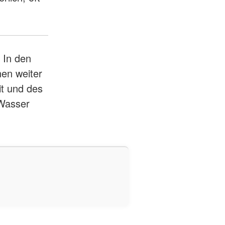
 In den
en weiter
it und des
 Wasser