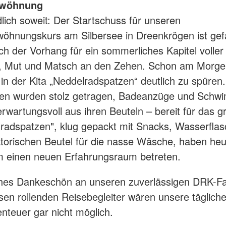
ewöhnung
lich soweit: Der Startschuss für unseren
hnungskurs am Silbersee in Dreenkrögen ist gefa
ch der Vorhang für ein sommerliches Kapitel voller
 Mut und Matsch an den Zehen. Schon am Morgen
in der Kita „Neddelradspatzen“ deutlich zu spüren.
en wurden stolz getragen, Badeanzüge und Schwi
 erwartungsvoll aus ihren Beuteln – bereit für das 
radspatzen", klug gepackt mit Snacks, Wasserfla
torischen Beutel für die nasse Wäsche, haben heu
 einen neuen Erfahrungsraum betreten.
ches Dankeschön an unseren zuverlässigen DRK-Fa
sen rollenden Reisebegleiter wären unsere täglich
teuer gar nicht möglich.