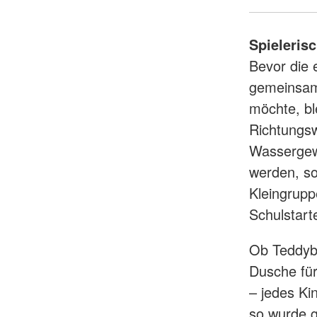
Spielerisc
Bevor die 
gemeinsam 
möchte, bl
Richtungsw
Wassergewö
werden, so
Kleingrupp
Schulstart
Ob Teddyb
Dusche für
– jedes Ki
so wurde g