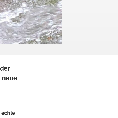
 der
e neue
 echte