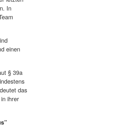
n. In
 Team
ind
nd einen
aut § 39a
indestens
deutet das
in ihrer
us”