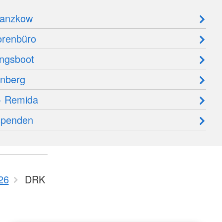
Banzkow
orenbüro
ngsboot
rnberg
 + Remida
 spenden
26
DRK