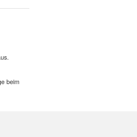
aus.
ge beim