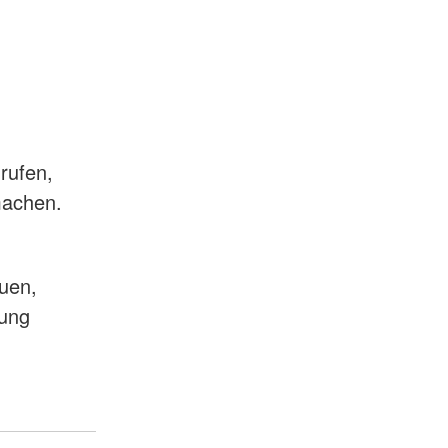
rufen,
 machen.
euen,
mung