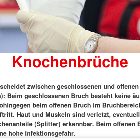
DRK Kita "Neddelrad Spatzen"
Engagiere
Jobangebote
Kleidercontainerfinder
Werte unse
rchim 2024
Banzkow
otdienst
Kursfinder
Hinweisge
Bereitscha
DRK Kita "Moosterzwerge"
Siggelkow
weitere Adressen
interner F
Ehrenamt
DRK Kita "Pfiffikus" Lübz
Besuchsh
DRK Kita "Sternberger Kinnings"
MTF – Med
r Erziehung
Kita INFOS
Freiwillige
r Erziehung
Wohlfahrt 
Knochenbrüche
ren!
Charity S
Blutspend
scheidet zwischen geschlossenen und offenen
n): Beim geschlossenen Bruch besteht keine ä
hingegen beim offenen Bruch im Bruchbereic
ritt. Haut und Muskeln sind verletzt, eventuell
henanteile (Splitter) erkennbar. Beim offenen 
ine hohe Infektionsgefahr.