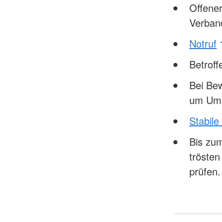
Offener
Verban
Notruf
Betrof
Bei Bew
um Ums
Stabile
Bis zum
tröste
prüfen.