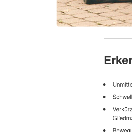
Erke
Unmitte
Schwell
Verkür
Gliedm
Bewegu