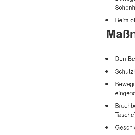
Schonh
Beim o
Maß
Den Bet
Schutz
Bewegu
eingen
Bruchbe
Tasche)
Geschl