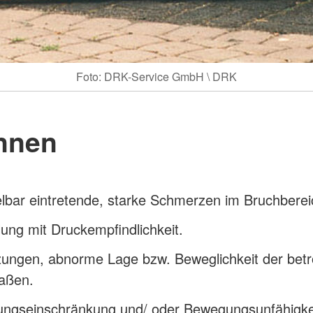
Foto: DRK-Service GmbH \ DRK
nnen
lbar eintretende, starke Schmerzen im Bruchberei
ung mit Druckempfindlichkeit.
zungen, abnorme Lage bzw. Beweglichkeit der betr
aßen.
ngseinschränkung und/ oder Bewegungsunfähigke