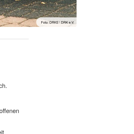
Foto: DRKS \ DRK e.V.
ch.
offenen
it,