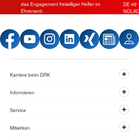
das Engagement freiwilliger Helfer im
DE 49 
Ehrenamt.
NOLAD
Karriere beim DRK
Informieren
Service
Mitwirken