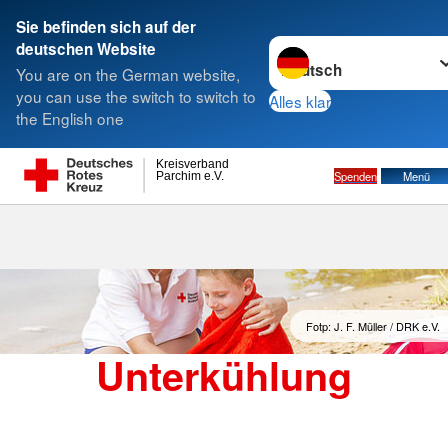
Sie befinden sich auf der
Sprache wechseln zu
deutschen Website
Suche
You are on the German website,
you can use the switch to switch to
Alles klar
the English one
Kreisverband
Spenden
Menü
Parchim e.V.
Fotp: J. F. Müller / DRK e.V.
Unterkühlung