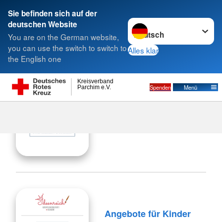
Sie befinden sich auf der
Sprache wechseln zu
deutschen Website
Suche
You are on the German website,
you can use the switch to switch to
Alles klar
the English one
Kreisverband
Spenden
Menü
Parchim e.V.
Angebote für Eltern
Angebote für Kinder