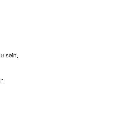
u sein,
in