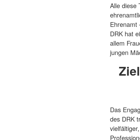
Alle diese
ehrenamtli
Ehrenamt 
DRK hat ei
allem Frau
jungen Mäd
Zie
Das Engage
des DRK tr
vielfältige
Profession