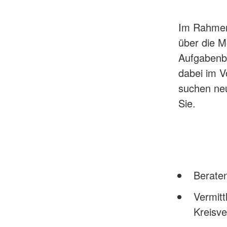
Im Rahmen 
über die M
Aufgabenbe
dabei im 
suchen neu
Sie.
Berate
Vermitt
Kreisv