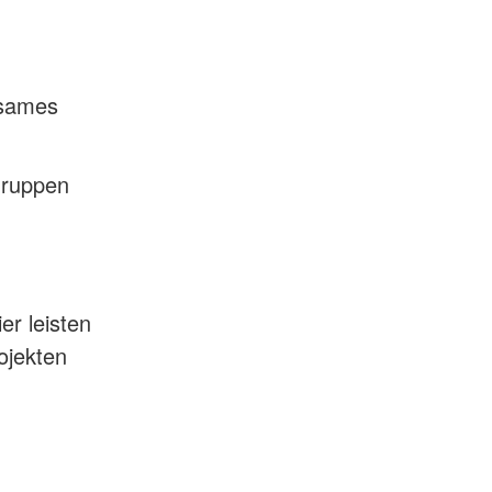
nsames
 Gruppen
er leisten
ojekten