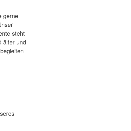
e gerne
Unser
ente steht
 älter und
begleiten
nseres