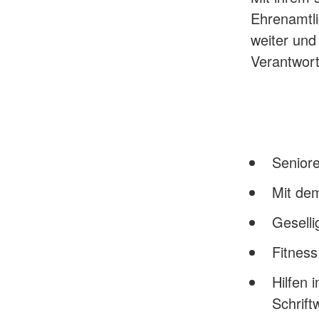
Ehrenamtli
weiter und
Verantwor
Senior
Mit de
Gesell
Fitness
Hilfen 
Schrift