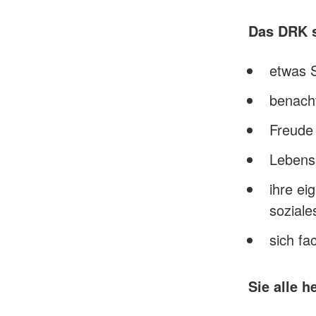
Das DRK s
etwas S
benacht
Freude
Lebens
ihre ei
sozial
sich fa
Sie alle 