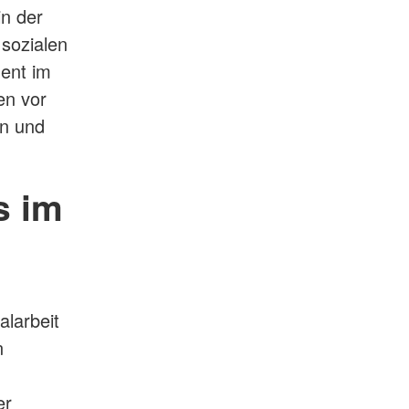
in der
sozialen
ent im
en vor
en und
s im
larbeit
n
er