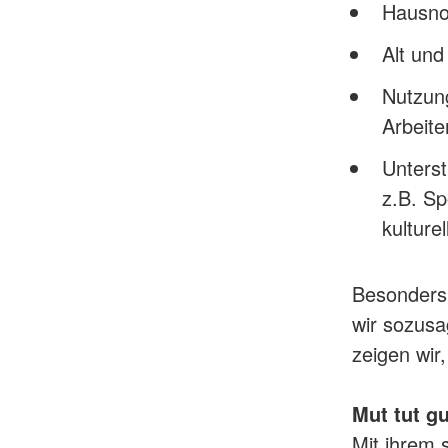
Hausno
Alt und
Nutzun
Arbeite
Unters
z.B. S
kulture
Besonders 
wir sozusa
zeigen wir
Mut tut gu
Mit ihrem 