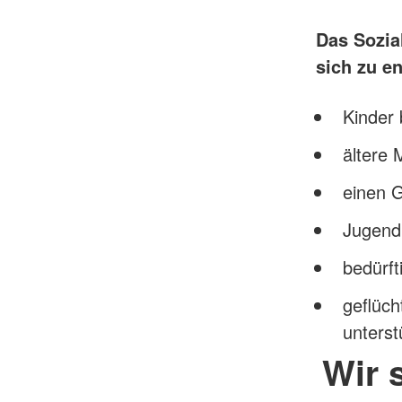
Das Sozia
sich zu e
Kinder 
ältere
einen G
Jugendl
bedürf
geflüc
unterst
Wir 