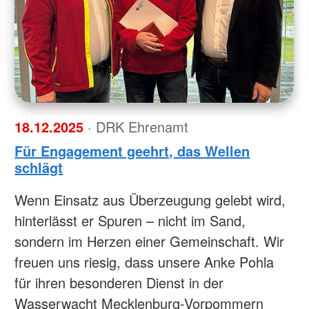
DRK Kita "Neddelrad Spatzen"
Engagiere
Jobangebote
Kleidercontainerfinder
Werte unse
rchim 2024
Banzkow
otdienst
Kursfinder
Hinweisge
Bereitscha
DRK Kita "Moosterzwerge"
Siggelkow
weitere Adressen
interner F
Ehrenamt
DRK Kita "Pfiffikus" Lübz
Besuchsh
DRK Kita "Sternberger Kinnings"
MTF – Med
r Erziehung
Kita INFOS
Freiwillige
r Erziehung
Wohlfahrt 
ren!
18.12.2025
· DRK Ehrenamt
Charity S
Blutspend
Für Engagement geehrt, das Wellen
schlägt
Wenn Einsatz aus Überzeugung gelebt wird,
hinterlässt er Spuren – nicht im Sand,
sondern im Herzen einer Gemeinschaft. Wir
freuen uns riesig, dass unsere Anke Pohla
für ihren besonderen Dienst in der
Wasserwacht Mecklenburg-Vorpommern