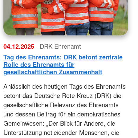
Vermietung Villa Larisch
n & Spenden
rer Mitarbeiterführung
Vermietung Seminarraum
bersystem
ften
lohmarkt
Erste Hilfe
unde
Erste Hilfe Kurse
ical Task Force
Erste Hilfe Online
ndienste
04.12.2025
· DRK Ehrenamt
Kleiner Lebensretter
und Sozialarbeit
Rotkreuzdose
Tag des Ehrenamts: DRK betont zentrale
hop
Rolle des Ehrenamts für
e
gesellschaftlichen Zusammenhalt
Anlässlich des heutigen Tags des Ehrenamts
betont das Deutsche Rote Kreuz (DRK) die
gesellschaftliche Relevanz des Ehrenamts
und dessen Beitrag für ein demokratisches
Gemeinwesen: „Der Blick für Andere, die
Unterstützung notleidender Menschen, die