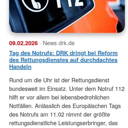
Rotkreuzkurs Pflege (online)
Fahrdienst
Weitere (wichtige) 
Jugendhilfeverbund
Transparenz DRK Pa
Kinder- und Jugendn
Senioren- und Pflegeheime
(KJND)
Leben im Alter
Erziehungsberatung
Seniorenzentrum Sternberg
Tagesgruppen
Pflegeheim Sternberg
Ambulante Hilfen zu
09.02.2026
· News drk.de
Café der Gemütlichkeit
Stationäre Hilfen zu
Wir sind die Stationä
Tag des Notrufs: DRK dringt bei Reform
Seniorenbüros
Schulsozialarbeit
des Rettungsdienstes auf durchdachtes
Unsere Angebote für Senior:innen
Handeln
Seniorenbüro Parchim
Seniorenbüro Sternberg
Rund um die Uhr ist der Rettungsdienst
bundesweit im Einsatz. Unter dem Notruf 112
hilft er vor allem bei lebensbedrohlichen
Notfällen. Anlässlich des Europäischen Tags
des Notrufs am 11.02 nimmt der größte
rettungsdienstliche Leistungserbringer, das