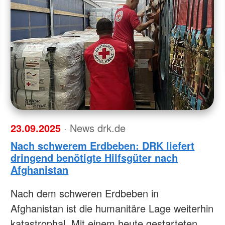
23.09.2025
· News drk.de
Nach schwerem Erdbeben: DRK liefert
dringend benötigte Hilfsgüter nach
Afghanistan
Nach dem schweren Erdbeben in
Afghanistan ist die humanitäre Lage weiterhin
katastrophal. Mit einem heute gestarteten