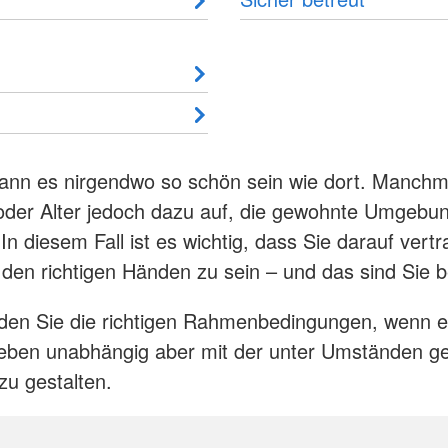
DRK Kita "Neddelrad Spatzen"
Engagiere
Jobangebote
Kleidercontainerfinder
Werte unse
rchim 2024
Banzkow
otdienst
Kursfinder
Hinweisge
Bereitscha
DRK Kita "Moosterzwerge"
Siggelkow
weitere Adressen
interner F
Ehrenamt
DRK Kita "Pfiffikus" Lübz
Besuchsh
DRK Kita "Sternberger Kinnings"
MTF – Med
r Erziehung
Kita INFOS
Freiwillige
r Erziehung
Wohlfahrt 
ren!
kann es nirgendwo so schön sein wie dort. Manchm
Charity S
oder Alter jedoch dazu auf, die gewohnte Umgebu
Blutspend
In diesem Fall ist es wichtig, dass Sie darauf vert
 den richtigen Händen zu sein – und das sind Sie b
nden Sie die richtigen Rahmenbedingungen, wenn 
Leben unabhängig aber mit der unter Umständen g
 zu gestalten.