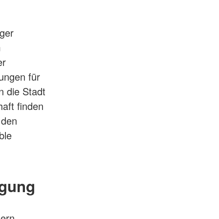
ger
m
er
ungen für
n die Stadt
aft finden
 den
ble
rgung
ern,