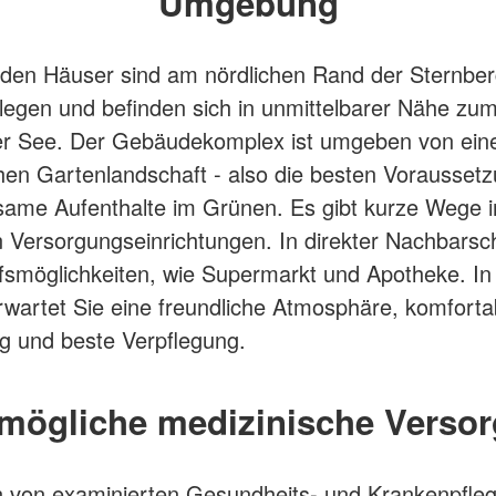
Umgebung
den Häuser sind am nördlichen Rand der Sternber
elegen und befinden sich in unmittelbarer Nähe zu
er See. Der Gebäudekomplex ist umgeben von ein
hen Gartenlandschaft - also die besten Voraussetz
lsame Aufenthalte im Grünen. Es gibt kurze Wege i
 Versorgungseinrichtungen. In direkter Nachbarsch
fsmöglichkeiten, wie Supermarkt und Apotheke. In
wartet Sie eine freundliche Atmosphäre, komforta
g und beste Verpflegung.
mögliche medizinische Verso
 von examinierten Gesundheits- und Krankenpfleg