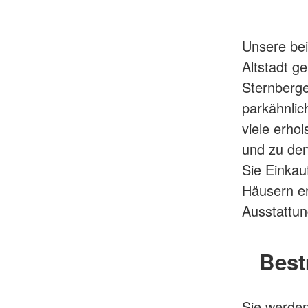
Unsere bei
Altstadt g
Sternberg
parkähnlic
viele erho
und zu den
Sie Einkau
Häusern er
Ausstattun
Best
Sie werden