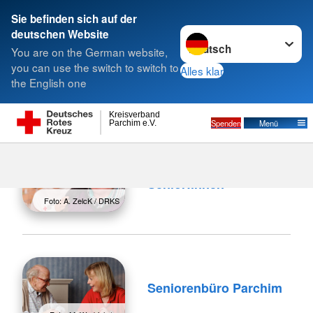
Sie befinden sich auf der
Sprache wechseln zu
deutschen Website
Suche
You are on the German website,
you can use the switch to switch to
Alles klar
the English one
Kreisverband
Spenden
Menü
Parchim e.V.
Unsere Angebote für
Senior:innen
Foto: A. ZelcK / DRKS
Seniorenbüro Parchim