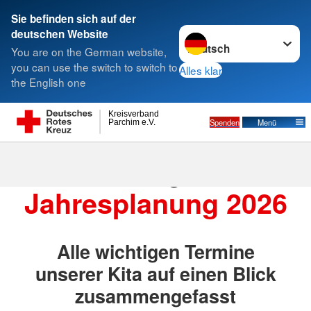
Sie befinden sich auf der
Sprache wechseln zu
deutschen Website
Suche
You are on the German website,
you can use the switch to switch to
Alles klar
the English one
Kreisverband
Spenden
Menü
Parchim e.V.
DRK Kita "Sternberger
Kinnings"
Jahresplanung 2026
Alle wichtigen Termine
unserer Kita auf einen Blick
zusammengefasst