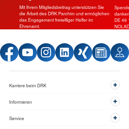
Mit Ihrem Mitgliedsbeitrag unterstützen Sie
Spende
die Arbeit des DRK Parchim und ermöglichen
danken 
das Engagement freiwilliger Helfer im
DE 49 
Ehrenamt.
NOLAD
Karriere beim DRK
Informieren
Service