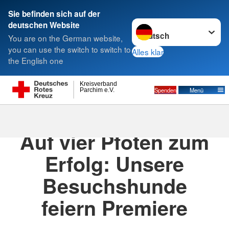
Sie befinden sich auf der
Sprache wechseln zu
deutschen Website
Suche
You are on the German website,
you can use the switch to switch to
Alles klar
the English one
Kreisverband
Spenden
Menü
Parchim e.V.
01.03.2026
· DRK Besuchshunde
Auf vier Pfoten zum
Erfolg: Unsere
Besuchshunde
feiern Premiere