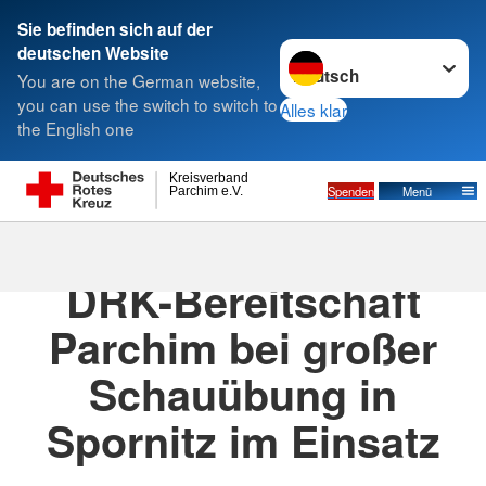
Sie befinden sich auf der
Sprache wechseln zu
deutschen Website
Suche
You are on the German website,
you can use the switch to switch to
Alles klar
the English one
Kreisverband
Spenden
Menü
Parchim e.V.
18.06.2025
· News / Aktuelles
DRK-Bereitschaft
Parchim bei großer
Schauübung in
Spornitz im Einsatz