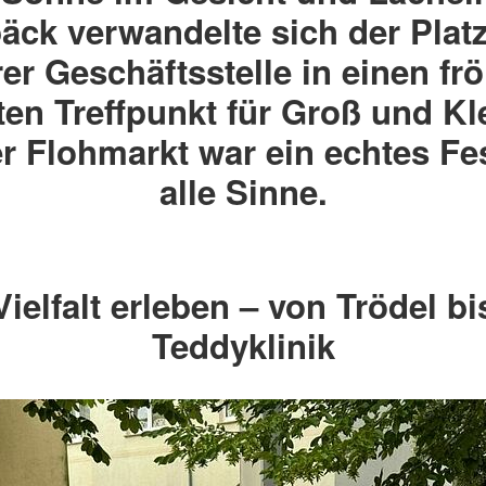
DRK Kita "Neddelrad Spatzen"
Engagiere
Jobangebote
Kleidercontainerfinder
Werte unse
äck verwandelte sich der Platz
rchim 2024
Banzkow
otdienst
Kursfinder
Hinweisge
Bereitscha
DRK Kita "Moosterzwerge"
er Geschäftsstelle in einen frö
Siggelkow
weitere Adressen
interner F
Ehrenamt
DRK Kita "Pfiffikus" Lübz
Besuchsh
en Treffpunkt für Groß und Kl
DRK Kita "Sternberger Kinnings"
MTF – Med
r Flohmarkt war ein echtes Fes
r Erziehung
Kita INFOS
Freiwillige
r Erziehung
Wohlfahrt 
alle Sinne.
ren!
Charity S
Blutspend
Vielfalt erleben – von Trödel bi
Teddyklinik