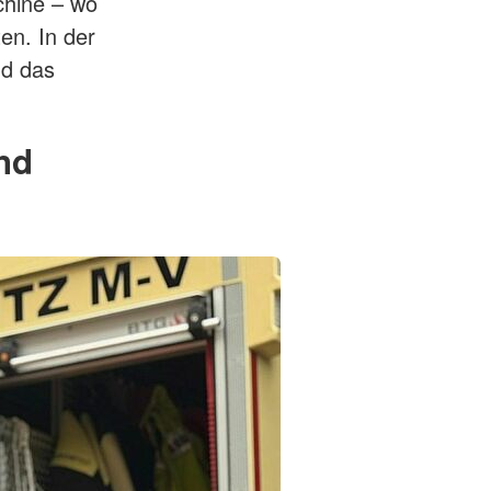
chine – wo
en. In der
nd das
nd