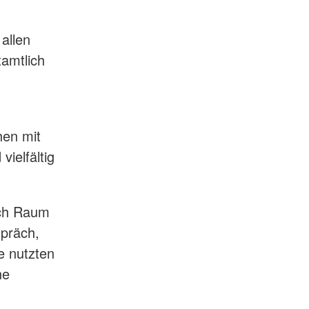
allen
amtlich
hen mit
ielfältig
uch Raum
spräch,
e nutzten
ne