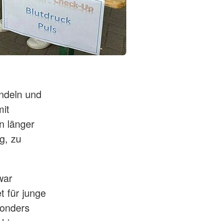
andeln und
it
n länger
g, zu
war
 für junge
sonders