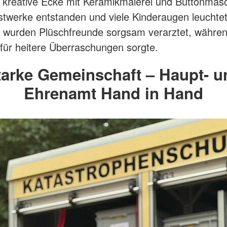
ie kreative Ecke mit Keramikmalerei und Buttonmas
stwerke entstanden und viele Kinderaugen leuchtet
k wurden Plüschfreunde sorgsam verarztet, währe
für heitere Überraschungen sorgte.
tarke Gemeinschaft – Haupt- u
Ehrenamt Hand in Hand