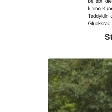
beliebt: d
kleine Kun
Teddyklini
Glücksrad 
S