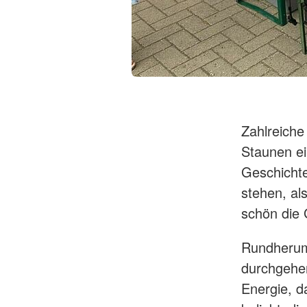
Zahlreiche
Staunen e
Geschichte
stehen, al
schön die 
Rundherum 
durchgehe
Energie, d