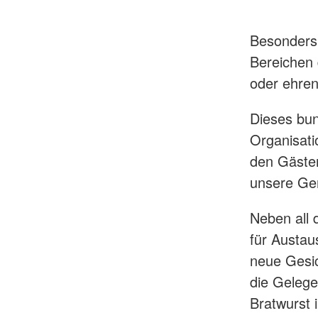
Besonders 
Bereichen 
oder ehren
Dieses bun
Organisati
den Gästen
unsere Gem
Neben all 
für Austau
neue Gesic
die Gelege
Bratwurst 