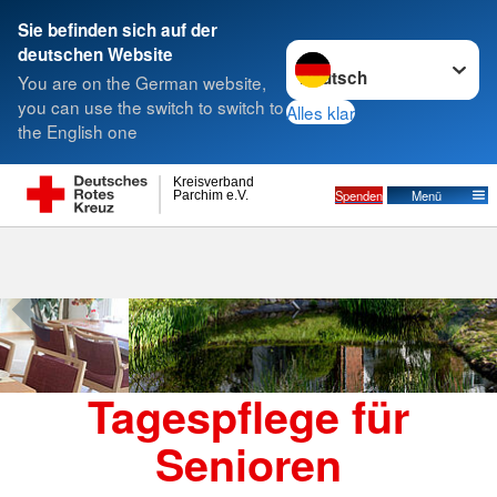
Sie befinden sich auf der
Sprache wechseln zu
deutschen Website
Suche
You are on the German website,
you can use the switch to switch to
Alles klar
the English one
Tagespflege für Senioren
Kreisverband
Spenden
Menü
Parchim e.V.
Tagespflege für
Senioren