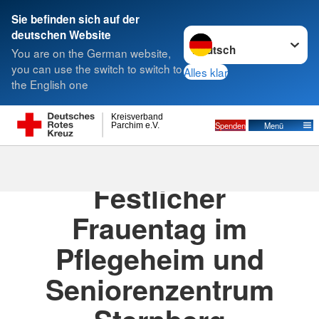
Sie befinden sich auf der
Sprache wechseln zu
deutschen Website
Suche
You are on the German website,
you can use the switch to switch to
Alles klar
the English one
Kreisverband
Spenden
Menü
Parchim e.V.
11.03.2025
· DRK Senioren- und Pflegeheim
Festlicher
Frauentag im
Pflegeheim und
Seniorenzentrum