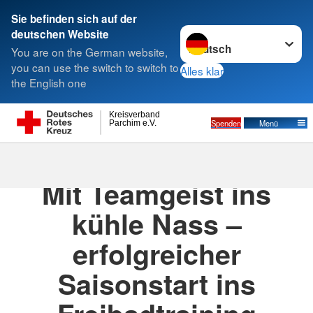
Sie befinden sich auf der
Sprache wechseln zu
deutschen Website
Suche
You are on the German website,
you can use the switch to switch to
Alles klar
the English one
Kreisverband
Spenden
Menü
Parchim e.V.
11.05.2026
· DRK Wasserwacht Jugend
Mit Teamgeist ins
kühle Nass –
erfolgreicher
Saisonstart ins