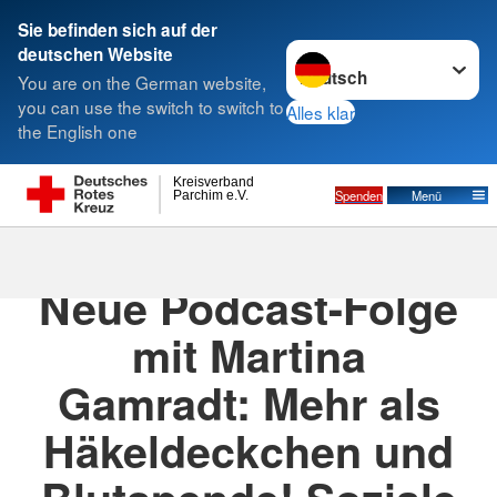
Sie befinden sich auf der
Sprache wechseln zu
deutschen Website
Suche
You are on the German website,
you can use the switch to switch to
Alles klar
the English one
Kreisverband
Spenden
Menü
Parchim e.V.
07.07.2025
· DRK Podcast "kreuz-und-quer"
Neue Podcast-Folge
mit Martina
Gamradt: Mehr als
Häkeldeckchen und