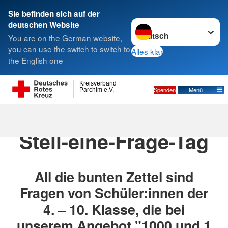
Sie befinden sich auf der
Sprache wechseln zu
deutschen Website
Suche
You are on the German website,
you can use the switch to switch to
Alles klar
the English one
Kreisverband
Spenden
Menü
Parchim e.V.
15.03.2024
· DRK Projekt 1000 und 1 Frage
Stell-eine-Frage-Tag
All die bunten Zettel sind
Fragen von Schüler:innen der
4. – 10. Klasse, die bei
unserem Angebot "1000 und 1