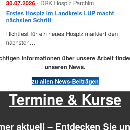
30.07.2026
· DRK Hospiz Parchim
Erstes Hospiz im Landkreis LUP macht
nächsten Schritt
Richtfest für ein neues Hospiz markiert den
nächsten…
chtigen Informationen über unsere Arbeit finde
unseren News.
zu allen News-Beiträgen
Termine & Kurse
er aktuell – Entdecken Sie u