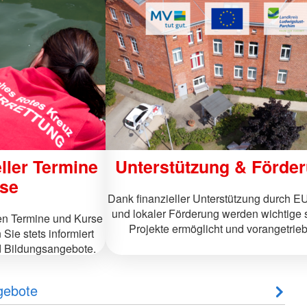
Vermietung Villa Larisch
n & Spenden
rer Mitarbeiterführung
Vermietung Seminarraum
bersystem
ften
lohmarkt
Erste Hilfe
unde
Erste Hilfe Kurse
ical Task Force
Erste Hilfe Online
ndienste
Kleiner Lebensretter
und Sozialarbeit
Rotkreuzdose
hop
e
ller Termine
Unterstützung & Förde
se
Dank finanzieller Unterstützung durch 
und lokaler Förderung werden wichtige 
len Termine und Kurse
Projekte ermöglicht und vorangetrie
Sie stets informiert
d Bildungsangebote.
gebote