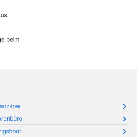
aus.
ge beim
Banzkow
orenbüro
ngsboot