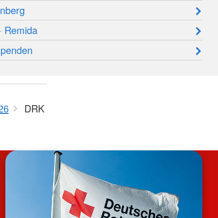
rnberg
 + Remida
 spenden
26
DRK