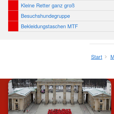
Kleine Retter ganz groß
Besuchshundegruppe
Bekleidungstaschen MTF
Start
M