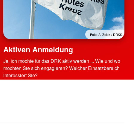
Foto: A. Zelck / DRKS
Aktiven Anmeldung
Ja, ich möchte für das DRK aktiv werden ... Wie und wo
möchten Sie sich engagieren? Welcher Einsatzbereich
interessiert Sie?