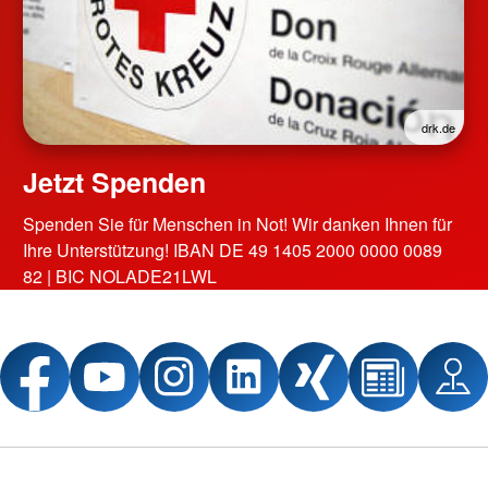
drk.de
Jetzt Spenden
Spenden Sie für Menschen in Not! Wir danken Ihnen für
Ihre Unterstützung! IBAN DE 49 1405 2000 0000 0089
82 | BIC NOLADE21LWL