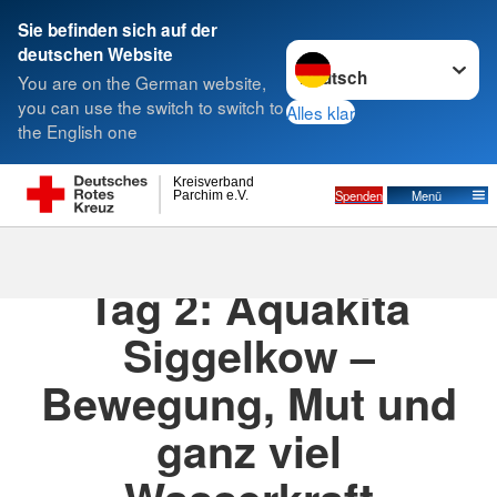
Sie befinden sich auf der
Sprache wechseln zu
deutschen Website
Suche
You are on the German website,
you can use the switch to switch to
Alles klar
the English one
Kreisverband
Spenden
Menü
Parchim e.V.
15.07.2025
· Aquakita
Tag 2: Aquakita
Siggelkow –
Bewegung, Mut und
ganz viel