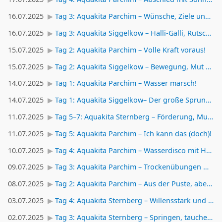
16.07.2025
Tag 3: Aquakita Parchim – Wünsche, Ziele und ein bisschen Mut
16.07.2025
Tag 3: Aquakita Siggelkow – Halli-Galli, Rutsch-Wunsch und Bronze-Mut
15.07.2025
Tag 2: Aquakita Parchim – Volle Kraft voraus!
15.07.2025
Tag 2: Aquakita Siggelkow – Bewegung, Mut und ganz viel Wasserkraft
14.07.2025
Tag 1: Aquakita Parchim – Wasser marsch!
14.07.2025
Tag 1: Aquakita Siggelkow– Der große Sprung ins Wasserabenteuer
11.07.2025
Tag 5–7: Aquakita Sternberg – Förderung, Musik und ein emotionaler Abschied
11.07.2025
Tag 5: Aquakita Parchim – Ich kann das (doch)!
10.07.2025
Tag 4: Aquakita Parchim – Wasserdisco mit Halli-Galli-Finale
09.07.2025
Tag 3: Aquakita Parchim – Trockenübungen mit Tiefgang
08.07.2025
Tag 2: Aquakita Parchim – Aus der Puste, aber voller Energie
03.07.2025
Tag 4: Aquakita Sternberg – Willensstark und mutig
02.07.2025
Tag 3: Aquakita Sternberg – Springen, tauchen, ausprobieren