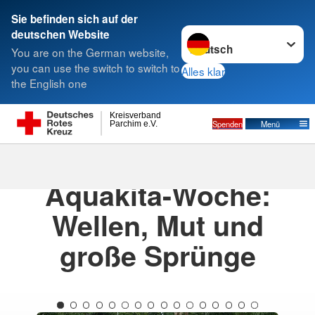
Sie befinden sich auf der
Sprache wechseln zu
deutschen Website
Suche
You are on the German website,
you can use the switch to switch to
Alles klar
the English one
Kreisverband
Spenden
Menü
Parchim e.V.
18.07.2025
· Aquakita
Aquakita-Woche:
Wellen, Mut und
große Sprünge