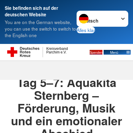
Sie befinden sich auf der
Sprache wechseln zu
deutschen Website
Suche
You are on the German website,
you can use the switch to switch to
Alles klar
the English one
Kreisverband
Spenden
Menü
Parchim e.V.
11.07.2025
· Aquakita
Tag 5–7: Aquakita
Sternberg –
Förderung, Musik
und ein emotionaler