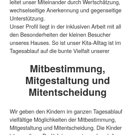
leitet unser Miteinander durch Wertschätzung,
wechselseitige Anerkennung und gegenseitige
Unterstützung.
Unser Profil liegt in der inklusiven Arbeit mit all
den Besonderheiten der kleinen Besucher
unseres Hauses. So ist unser Kita-Alltag ist im
Tagesablauf auf die bunte Vielfalt unserer
Kinder ausgelegt. Wir achten stets darauf, alle
Mitbestimmung,
mit einzubeziehen und allen zu ermöglichen,
teilzuhaben. Unser Ansatz der offenen Arbeit ist
Mitgestaltung und
vom Grundsatz her individuell und inklusiv.
Mitentscheidung
In den nächsten Jahren werden wir unsere
konzeptionelle Ausrichtung mit dem Profil
Wir geben den Kindern im ganzen Tagesablauf
„Umweltbildung und nachhaltige Entwicklung"
vielfältige Möglichkeiten der Mitbestimmung,
ergänzen und ausbauen. Damit gestalten wir
Mitgestaltung und Mitentscheidung. Die Kinder
unsere Kita schrittweise und gemeinsam zu