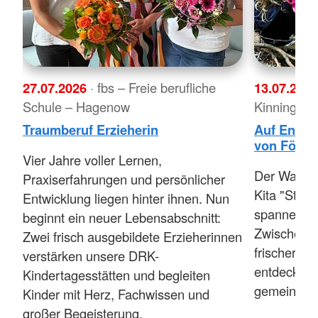
27.07.2026
· fbs – Freie berufliche
13.07.202
Schule – Hagenow
Kinnings"
Traumberuf Erzieherin
Auf Entde
von Förste
Vier Jahre voller Lernen,
Der Wald w
Praxiserfahrungen und persönlicher
Kita "Ster
Entwicklung liegen hinter ihnen. Nun
spannenden
beginnt ein neuer Lebensabschnitt:
Zwischen B
Zwei frisch ausgebildete Erzieherinnen
frischer Wa
verstärken unsere DRK-
entdecken,
Kindertagesstätten und begleiten
gemeinsam 
Kinder mit Herz, Fachwissen und
großer Begeisterung.