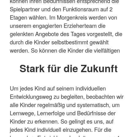
können ihren Bedürfnissen entsprechend die
einem zukunftsfähigen Nachhaltigkeits-Lernort.
Spielpartner und den Funktionsraum auf 2
Etagen wählen. Im Morgenkreis werden von
Mehr anzeigen
unserem engagierten Erzieherteam die
gelenkten Angebote des Tages vorgestellt, die
durch die Kinder selbstbestimmt gewählt
werden. So können die Kinder die vielfältigen
Bildungsschätze im Spiel und Alltag
Stark für die Zukunft
eigenständig entdecken.
Im Naturraum Wald, unserem Außenspielplatz
mit Gemüseacker und Garten sowie mit neuem
Um jedes Kind auf seinem individuellen
Matschbach und Forscherhäuschen, aber auch
Entwicklungsweg zu begleiten, beobachten wir
in unseren anregenden Bildungsräumen haben
alle Kinder regelmäßig und systematisch, um
die Kinder viel Zeit, Freiräume und
Lernwege, Lernerfolge und Bedürfnisse der
Unterstützung, ihren Fragen nachzugehen, ihre
Kinder zu erkennen. So gelingt es uns, auf
eigenen Ideen umzusetzen und sich
jedes Kind individuell einzugehen. Für die
selbstständig mit Umwelt-Themen und Fragen