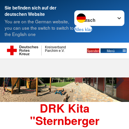
Sie befinden sich auf der
Sprache wechseln zu
deutschen Website
Suche
You are on the German website,
you can use the switch to switch to
Alles klar
the English one
DRK Kita "Sternberger Kinnings"
Kreisverband
Spenden
Menü
Parchim e.V.
DRK Kita
"Sternberger