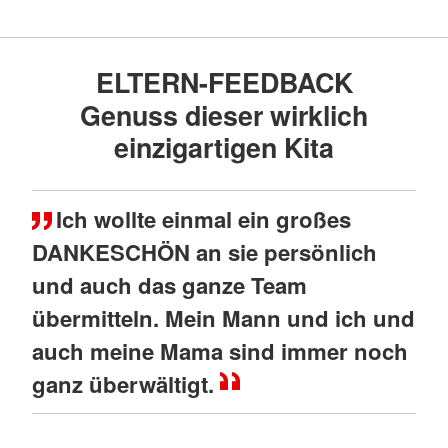
Einkaufzettel , holen sich Geld aus der Kita-
Kasse und rechnen dieses auch wieder ab.
ELTERN-FEEDBACK
Vielfältige Erfahrungen, in denen
Weltzusammenhänge und Wirksamkeit des
Genuss dieser wirklich
eigenen Handelns spürbar werden, machen
einzigartigen Kita
unsere Kinder stark für die Zukunft!
Mehr anzeigen
Ich wollte einmal ein großes
DANKESCHÖN an sie persönlich
und auch das ganze Team
übermitteln. Mein Mann und ich und
auch meine Mama sind immer noch
ganz überwältigt.